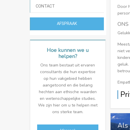
Door h
CONTACT
person
ONS
AFSPRAAK
Gelukk
Meesta
Hoe kunnen we u
niet v
helpen?
kinder
geluk.
Ons team bestaat uit ervaren
betrou
consultants die hun expertise
op hun vakgebied hebben
Empath
aangetoond en die belang
hechten aan ethische waarden
Pri
en wetenschappelijke studies.
We zijn hier om u te helpen met
ons sterke team.
Als 