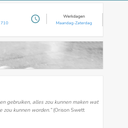
Werkdagen
access_time
3710
Maandag-Zaterdag
en en gebruiken, alles zou kunnen maken wat
 je zou kunnen worden.”
(Orison Swett