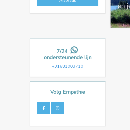
Afspraak
en j
7/24
ondersteunende lijn
+31681003710
Volg Empathie