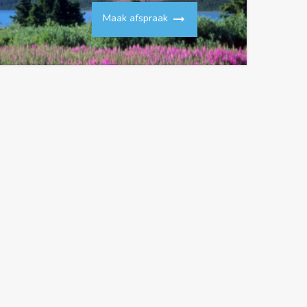
arrow_right_alt
Maak afspraak