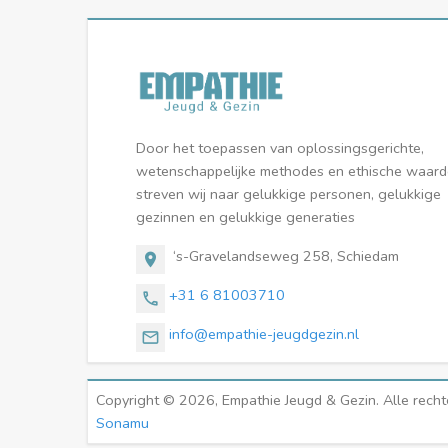
Door het toepassen van oplossingsgerichte,
wetenschappelijke methodes en ethische waar
streven wij naar gelukkige personen, gelukkige
gezinnen en gelukkige generaties
‘s-Gravelandseweg 258, Schiedam
location_on
+31 6 81003710
call
info@empathie-jeugdgezin.nl
email
Copyright © 2026, Empathie Jeugd & Gezin. Alle rech
Sonamu